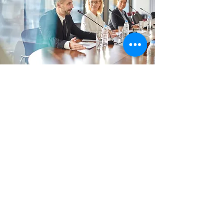
Table ronde du Club Maestro
Mardi 15 décembre 2026 •
De 18h30 à 21h
Je m'inscris !
Le but ? Se réunir, échanger et
partager ses idées !